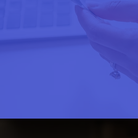
2
 Kit
Lo instalamos
Lo c
sin cargo
v
en tu domicilio