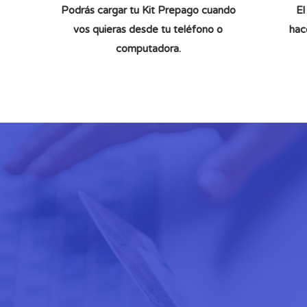
Podrás cargar tu Kit Prepago cuando
El
vos quieras desde tu teléfono o
hac
computadora.
En solo 3 pasos podés tener
Internet Prepago
¡Sin gastos fijos mensuales!