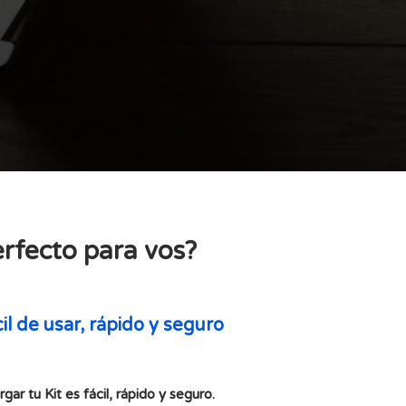
ntes que nos visitan o
 durante los fines de
ones de invierno y de
erfecto para vos?
il de usar, rápido y seguro
rgar tu Kit es fácil, rápido y seguro.