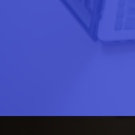
1
Comprás el