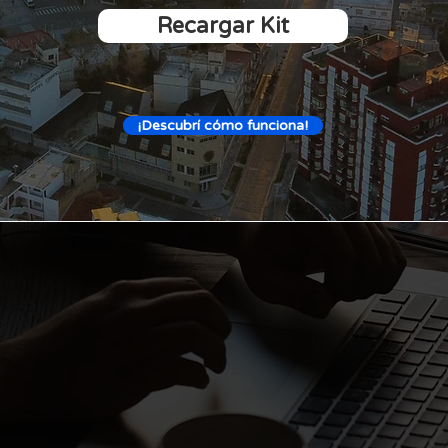
Recargar Kit
¡Descubrí cómo funciona!
¿Tenés propiedad en
s la
y necesitás Internet
 perfecta
Nuestro sistema de I
pensado especialment