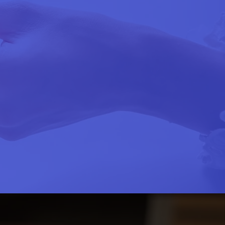
3
argás cuando
os queres