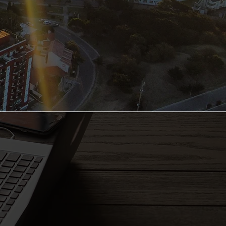
 San Clemente del Tuyú
 cada vez que venís?
nternet Prepago está
e para aquellos