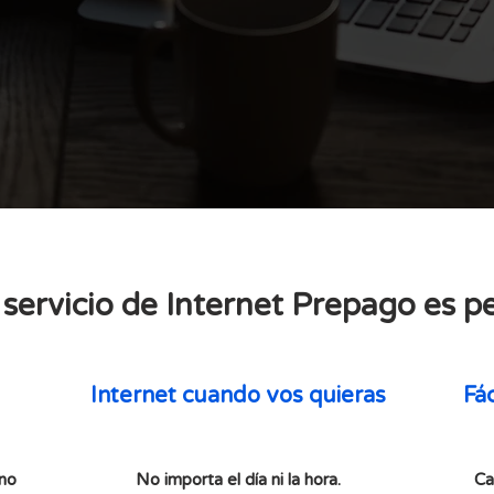
.
propietarios no reside
alquilan sus viviendas
semana largos, vacaci
verano.
servicio de Internet Prepago es p
Internet cuando vos quieras
Fác
 no
No importa el día ni la hora.
Ca